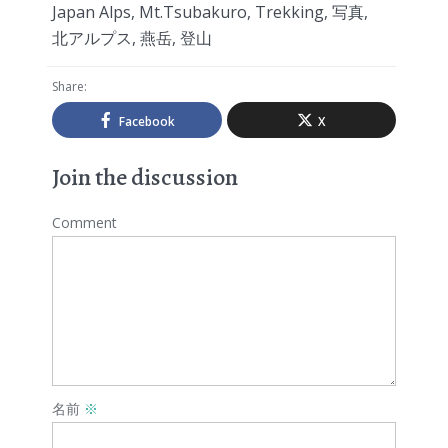
Japan Alps
,
Mt.Tsubakuro
,
Trekking
,
写真
,
北アルプス
,
燕岳
,
登山
Share:
Facebook
X
Join the discussion
Comment
名前
※