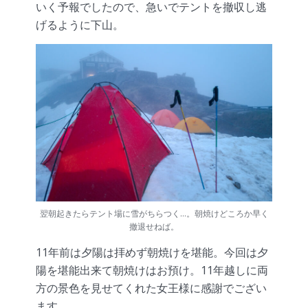
いく予報でしたので、急いでテントを撤収し逃
げるように下山。
翌朝起きたらテント場に雪がちらつく…。朝焼けどころか早く
撤退せねば。
11年前は夕陽は拝めず朝焼けを堪能。今回は夕
陽を堪能出来て朝焼けはお預け。11年越しに両
方の景色を見せてくれた女王様に感謝でござい
ます。