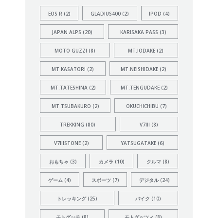
EOS R
(2)
GLADIUS400
(2)
IPOD
(4)
JAPAN ALPS
(20)
KARISAKA PASS
(3)
MOTO GUZZI
(8)
MT.IODAKE
(2)
MT.KASATORI
(2)
MT.NEISHIDAKE
(2)
MT.TATESHINA
(2)
MT.TENGUDAKE
(2)
MT.TSUBAKURO
(2)
OKUCHICHIBU
(7)
TREKKING
(80)
V7III
(8)
V7IIISTONE
(2)
YATSUGATAKE
(6)
おもちゃ
(3)
カメラ
(10)
クルマ
(8)
ゲーム
(4)
スポーツ
(7)
デジタル
(24)
トレッキング
(25)
バイク
(10)
モトグッチ
(8)
モトグッツィ
(8)