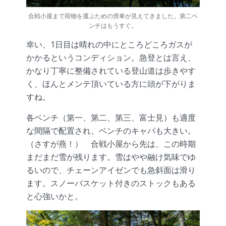
合戦小屋まで荷物を運ぶための滑車が見えてきました。第二ベ
ンチはもうすぐ。
幸い、1日目は晴れの中にところどころガスが
かかるというコンディション。急登とは言え、
かなり丁寧に整備されている登山道は歩きやす
く、ほんとメンテ頂いている方に頭が下がりま
すね。
各ベンチ（第一、第二、第三、富士見）も適度
な間隔で配置され、ベンチのキャパも大きい。
（さすが燕！） 合戦小屋から先は、この時期
まだまだ雪が残ります。雪はやや融け気味でゆ
るいので、チェーンアイゼンでも急斜面は滑り
ます。スノーバスケット付きのストックもある
と心強いかと。