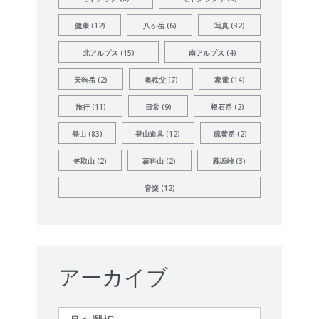
健康
(12)
八ヶ岳
(6)
写真
(32)
北アルプス
(15)
南アルプス
(4)
天狗岳
(2)
奥秩父
(7)
家電
(14)
旅行
(11)
日常
(9)
根石岳
(2)
登山
(83)
登山道具
(12)
硫黄岳
(2)
笠取山
(2)
蓼科山
(2)
雁坂峠
(3)
音楽
(12)
アーカイブ
ア