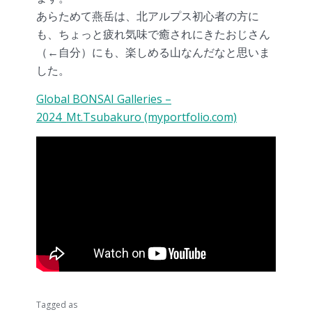
あらためて燕岳は、北アルプス初心者の方に
も、ちょっと疲れ気味で癒されにきたおじさん
（←自分）にも、楽しめる山なんだなと思いま
した。
Global BONSAI Galleries –
2024_Mt.Tsubakuro (myportfolio.com)
Tagged as