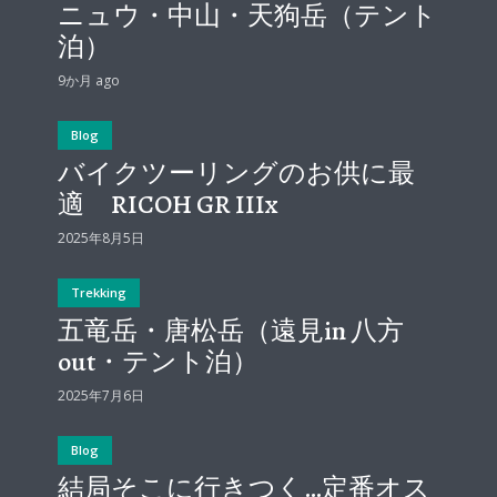
ニュウ・中山・天狗岳（テント
泊）
9か月 ago
Blog
バイクツーリングのお供に最
適 RICOH GR IIIx
2025年8月5日
Trekking
五竜岳・唐松岳（遠見in 八方
out・テント泊）
2025年7月6日
Blog
結局そこに行きつく…定番オス