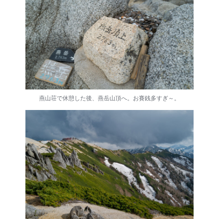
燕山荘で休憩した後、燕岳山頂へ。お賽銭多すぎ～。