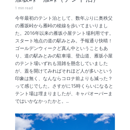
1 min read
今年最初のテント泊として、数年ぶりに奥秩父
の雁坂峠から雁峠の稜線を歩いてまいりまし
た。2016年以来の雁坂小屋テント場利用です。
スタート地点の道の駅みとみ。予報通り快晴！
ゴールデンウィークど真ん中ということもあ
り、道の駅みとみの駐車場、登山道、雁坂小屋
のテント場いずれも混雑を懸念していました
が、蓋を開けてみればそれほど人が多いという
印象は無く、なんならコロナ前よりも減った？
って感じでした。さすがに15時くらいになると
テント場は埋まりましたが、キャパオーバーま
ではいかなかったかと。...