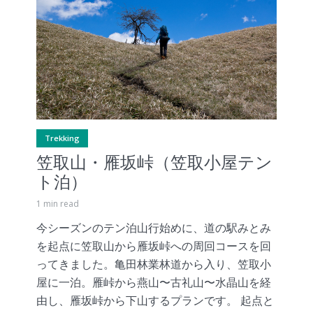
Trekking
笠取山・雁坂峠（笠取小屋テン
ト泊）
1 min read
今シーズンのテン泊山行始めに、道の駅みとみ
を起点に笠取山から雁坂峠への周回コースを回
ってきました。亀田林業林道から入り、笠取小
屋に一泊。雁峠から燕山〜古礼山〜水晶山を経
由し、雁坂峠から下山するプランです。 起点と