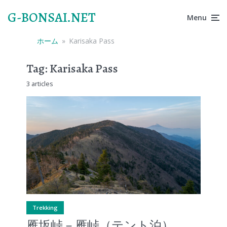
G-BONSAI.NET
Menu
ホーム
»
Karisaka Pass
Tag:
Karisaka Pass
3 articles
Trekking
雁坂峠－雁峠（テント泊）