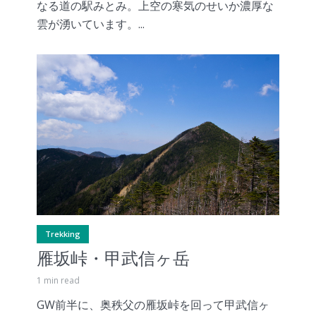
なる道の駅みとみ。上空の寒気のせいか濃厚な
雲が湧いています。...
Trekking
雁坂峠・甲武信ヶ岳
1 min read
GW前半に、奥秩父の雁坂峠を回って甲武信ヶ