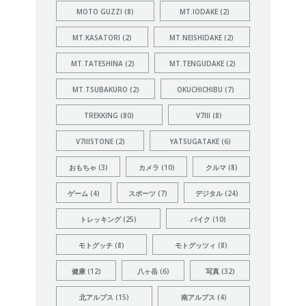
MOTO GUZZI
(8)
MT.IODAKE
(2)
MT.KASATORI
(2)
MT.NEISHIDAKE
(2)
MT.TATESHINA
(2)
MT.TENGUDAKE
(2)
MT.TSUBAKURO
(2)
OKUCHICHIBU
(7)
TREKKING
(80)
V7III
(8)
V7IIISTONE
(2)
YATSUGATAKE
(6)
おもちゃ
(3)
カメラ
(10)
クルマ
(8)
ゲーム
(4)
スポーツ
(7)
デジタル
(24)
トレッキング
(25)
バイク
(10)
モトグッチ
(8)
モトグッツィ
(8)
健康
(12)
八ヶ岳
(6)
写真
(32)
北アルプス
(15)
南アルプス
(4)