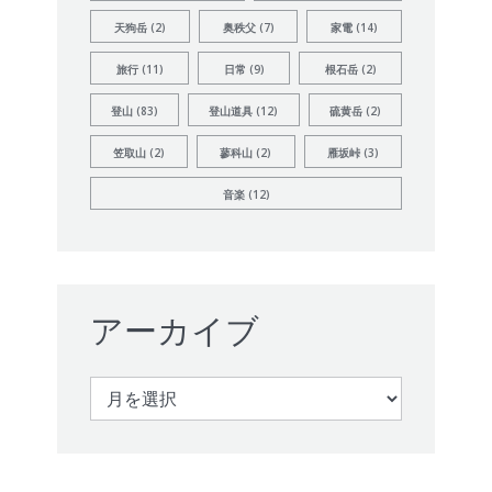
天狗岳
(2)
奥秩父
(7)
家電
(14)
旅行
(11)
日常
(9)
根石岳
(2)
登山
(83)
登山道具
(12)
硫黄岳
(2)
笠取山
(2)
蓼科山
(2)
雁坂峠
(3)
音楽
(12)
アーカイブ
ア
ー
カ
イ
ブ