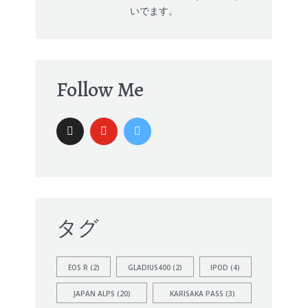
いでます。
Follow Me
タグ
EOS R
(2)
GLADIUS400
(2)
IPOD
(4)
JAPAN ALPS
(20)
KARISAKA PASS
(3)