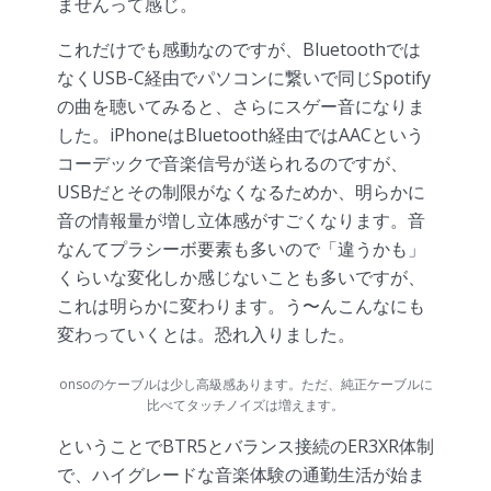
ませんって感じ。
これだけでも感動なのですが、Bluetoothでは
なくUSB-C経由でパソコンに繋いで同じSpotify
の曲を聴いてみると、さらにスゲー音になりま
した。iPhoneはBluetooth経由ではAACという
コーデックで音楽信号が送られるのですが、
USBだとその制限がなくなるためか、明らかに
音の情報量が増し立体感がすごくなります。音
なんてプラシーボ要素も多いので「違うかも」
くらいな変化しか感じないことも多いですが、
これは明らかに変わります。う〜んこんなにも
変わっていくとは。恐れ入りました。
onsoのケーブルは少し高級感あります。ただ、純正ケーブルに
比べてタッチノイズは増えます。
ということでBTR5とバランス接続のER3XR体制
で、ハイグレードな音楽体験の通勤生活が始ま