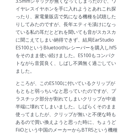
3.5mmジャックが無くなってしまったので、ワ
イヤレスイヤホンを手に入れようとあれこれ探
ったり、家電量販店で気になる機種を試聴した
りしてみたのですが、長年エティモ漬けになっ
ている私の耳だとどれを聞いても音がスカスカ
に聞こえてしまい納得できず、結局EarStudio
ES100というBluetoothレシーバーを購入しhf5
をそのまま使い続けました。ES100もコンパク
トながら音質良く、しばし不満無く過ごしてい
ました。
ところが、このES100に付いているクリップが
もともと弱っちいなと思っていたのですが、プ
ラスチック部分が割れてしまいクリップが中途
半端に壊れてしまいました。しばらくそのまま
使ってましたが、クリップが無いと不便な時も
あるので買い換えようと思った時に、ちょうど
FiiOという中国のメーカーからBTR5という機種