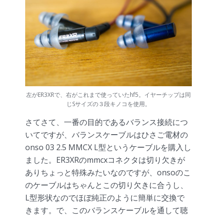
左がER3XRで、右がこれまで使っていたhf5。イヤーチップは同
じSサイズの３段キノコを使用。
さてさて、一番の目的であるバランス接続につ
いてですが、バランスケーブルはひさご電材の
onso 03 2.5 MMCX L型というケーブルを購入し
ました。ER3XRのmmcxコネクタは切り欠きが
ありちょっと特殊みたいなのですが、onsoのこ
のケーブルはちゃんとこの切り欠きに合うし、
L型形状なのでほぼ純正のように簡単に交換で
きます。で、このバランスケーブルを通して聴