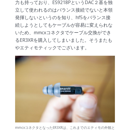
力も持っており、ES9218PというDAC２基を独
立して使われるのはバランス接続でないと本領
発揮しないというのを知り、hf5をバランス接
続しようとしてもケーブルが容易に変えられな
いため、mmcxコネクタでケーブル交換ができ
るER3XRを購入してしまいました。そうまたも
やエティモティックでございます。
mmcxコネクタとなったER3XRは、これまでのエティモの外観と