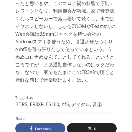
ったと思いきや、このコロナ禍の影響で原則テ
レワークとなり、利用機会が激減。家で音楽聴
くならスピーカーで落ち着いて聴くし、車では
イヤホンしないし。しかもZOOMやTeamsでの
Web会議は3.5mmジャックを持つ会社の
Androidスマホを使うため、引退させたつもり
のhf5を引っ張りだして使っているという。う
ぬぬコロナめなんてことしてくれる。というと
ころですが、まあ通勤自体しないのはラクだわ
な。なので、家でもたまにこのER3XRで聴くと
新鮮な感じで音楽聴けます。はい。
Tagged as
BTR5
,
ER3XR
,
ES100
,
hf5
,
デジタル
,
音楽
Share:
Facebook
X