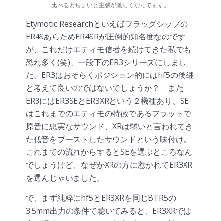
比べるとちょいと主張が激しくなってます。
Etymotic Researchといえばフラッグシップの
ER4SあらためER4SRが圧倒的知名度なのです
が、これだけエティモ信者を続けてきた私でも
恐れ多く(笑)、一段下のER3シリーズにしまし
た。ER3はおそらくポジション的にはhf5の後継
と考えて良いのではないでしょうか？ また
ER3にはER3SEとER3XRという２機種あり、SE
はこれまでのエティモの特徴であるフラットで
原音に忠実なサウンド、XRは弱いと言われてき
た低音をブーストしたサウンドという味付け。
これまでの流れからするとSEを選ぶところなん
でしょうけど、なぜかXRの方に惹かれてER3XR
を選んじゃいました。
で、まず純粋にhf5とER3XRを同じBTR5の
3.5mm出力の条件で聴いてみると、ER3XRでは