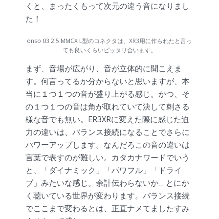
くと、まったくもって次元の違う音になりまし
た！
onso 03 2.5 MMCX L型のコネクタは、XR3用に作られたと言っ
ても良いくらいピッタリ合います。
まず、音場が広がり、音が立体的に聞こえま
す。何言ってるか分からないと思いますが、本
当に１つ１つの音が盛り上がる感じ。かつ、そ
の１つ１つの音は角が取れていて決して刺さる
様な音でも無い。ER3XRに変えた際に感じた迫
力の違いは、バランス接続になることでさらに
パワーアップします。なんだろこの音の違いは
言葉で表すのが難しい。カタカナワードでいう
と、「ダイナミック」「パワフル」「ドライ
ブ」みたいな感じ。余計伝わらないか… とにか
く聴いている世界が変わります。バランス接続
でここまで変わるとは、正直ナメてましたすみ