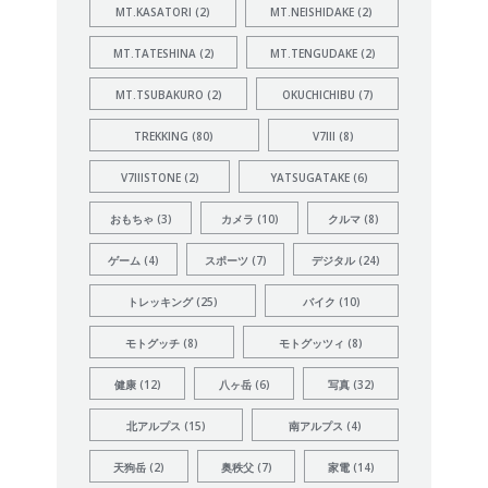
MT.KASATORI
(2)
MT.NEISHIDAKE
(2)
MT.TATESHINA
(2)
MT.TENGUDAKE
(2)
MT.TSUBAKURO
(2)
OKUCHICHIBU
(7)
TREKKING
(80)
V7III
(8)
V7IIISTONE
(2)
YATSUGATAKE
(6)
おもちゃ
(3)
カメラ
(10)
クルマ
(8)
ゲーム
(4)
スポーツ
(7)
デジタル
(24)
トレッキング
(25)
バイク
(10)
モトグッチ
(8)
モトグッツィ
(8)
健康
(12)
八ヶ岳
(6)
写真
(32)
北アルプス
(15)
南アルプス
(4)
天狗岳
(2)
奥秩父
(7)
家電
(14)