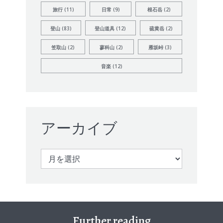
旅行
(11)
日常
(9)
根石岳
(2)
登山
(83)
登山道具
(12)
硫黄岳
(2)
笠取山
(2)
蓼科山
(2)
雁坂峠
(3)
音楽
(12)
アーカイブ
ア
ー
カ
イ
ブ
Further reading