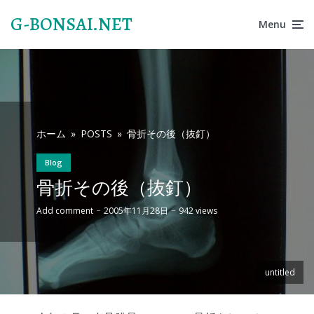
G-BONSAI.NET
Menu
ホーム
»
POSTS
»
骨折その後（抜釘）
Blog
骨折その後（抜釘）
Add comment
2005年11月28日
942 views
untitled