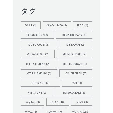
タグ
EOS R
(2)
GLADIUS400
(2)
IPOD
(4)
JAPAN ALPS
(20)
KARISAKA PASS
(3)
MOTO GUZZI
(8)
MT.IODAKE
(2)
MT.KASATORI
(2)
MT.NEISHIDAKE
(2)
MT.TATESHINA
(2)
MT.TENGUDAKE
(2)
MT.TSUBAKURO
(2)
OKUCHICHIBU
(7)
TREKKING
(80)
V7III
(8)
V7IIISTONE
(2)
YATSUGATAKE
(6)
おもちゃ
(3)
カメラ
(10)
クルマ
(8)
ゲーム
(4)
スポーツ
(7)
デジタル
(24)