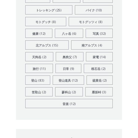
トレッキング
(25)
バイク
(10)
モトグッチ
(8)
モトグッツィ
(8)
健康
(12)
八ヶ岳
(6)
写真
(32)
北アルプス
(15)
南アルプス
(4)
天狗岳
(2)
奥秩父
(7)
家電
(14)
旅行
(11)
日常
(9)
根石岳
(2)
登山
(83)
登山道具
(12)
硫黄岳
(2)
笠取山
(2)
蓼科山
(2)
雁坂峠
(3)
音楽
(12)