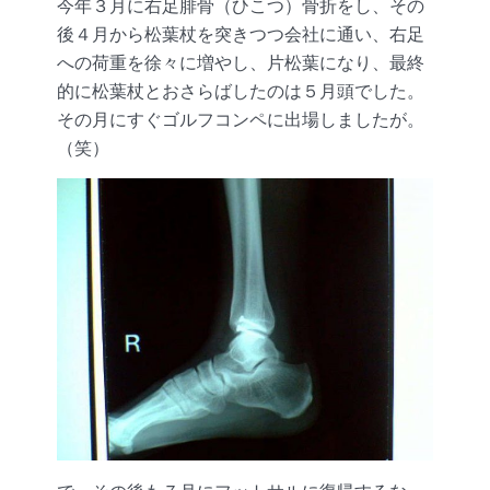
今年３月に右足腓骨（ひこつ）骨折をし、その
後４月から松葉杖を突きつつ会社に通い、右足
への荷重を徐々に増やし、片松葉になり、最終
的に松葉杖とおさらばしたのは５月頭でした。
その月にすぐゴルフコンペに出場しましたが。
（笑）