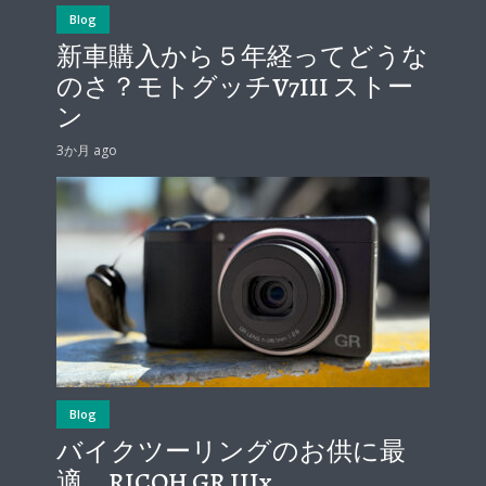
Blog
新車購入から５年経ってどうな
のさ？モトグッチV7III ストー
ン
3か月 ago
Blog
バイクツーリングのお供に最
適 RICOH GR IIIx